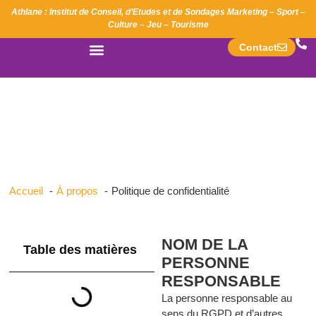
Athlane : Institut de Conseil, d’Etudes et de Sondages Marketing – Sport –
Culture – Jeu – Tourisme
Contact
POLITIQUE DE
CONFIDENTIALITÉ
Accueil
À propos
Politique de confidentialité
NOM DE LA
Table des matières
PERSONNE
RESPONSABLE
La personne responsable au
sens du RGPD et d’autres